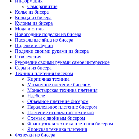
Информация
Саморазвитие
Колье из бисера
Кольца из бисера
Кулоны из бисера
Мода и стиль
Новогодние поделки из бисера
Пасхальные яйца из бисера
Поделки из бусин
Поделки своими руками из бисера
Развлечения
Рукоделие своими руками самое интересное
Серьги из бисера
Техники плетения бисером
Кирпичная техника
Мозаичное плетение бисером
Монастырская техника плетения
Ндебеле
Объемное плетение бисером
Параллельное плетение бисером
Плетение игольчатой техникой
Схемы с двойным бисером
Французская техника плетения бисером
Японская техника плетения
Фенечки из бисера