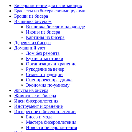
Бисероплетение для начинающих
Браслеты из бисера своими руками
Броши из бисера
Вышивка бисером
Вышивка бисером на одежде
Иконы из бисера
Картины из бисера
Деревья из бисера
Домашний уют
Дом без ремонта
Кухня и заготовки
Организация и хранение
Рукоделие за вечер
Семья и традиции
Спецпроект праздника
Экономия по-умному
Жгуты из бисера
Животные из бисера
Идеи бисероплетения
Инструмент и хранение
Интересное о бисероплетении
Бисер и мода
Мастера бисероплетения
Новости бисероплетения