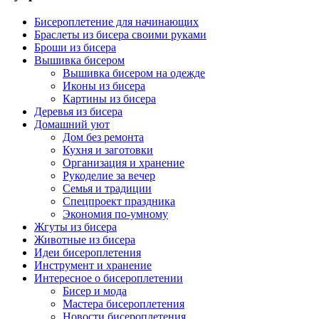
Бисероплетение для начинающих
Браслеты из бисера своими руками
Броши из бисера
Вышивка бисером
Вышивка бисером на одежде
Иконы из бисера
Картины из бисера
Деревья из бисера
Домашний уют
Дом без ремонта
Кухня и заготовки
Организация и хранение
Рукоделие за вечер
Семья и традиции
Спецпроект праздника
Экономия по-умному
Жгуты из бисера
Животные из бисера
Идеи бисероплетения
Инструмент и хранение
Интересное о бисероплетении
Бисер и мода
Мастера бисероплетения
Новости бисероплетения