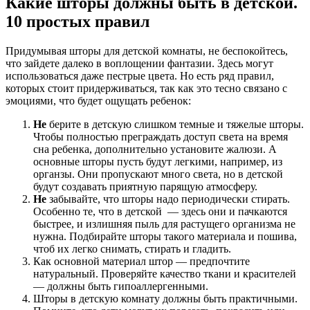
Какие шторы должны быть в детской.
10 простых правил
Придумывая шторы для детской комнаты, не беспокойтесь,
что зайдете далеко в воплощении фантазии. Здесь могут
использоваться даже пестрые цвета. Но есть ряд правил,
которых стоит придерживаться, так как это тесно связано с
эмоциями, что будет ощущать ребенок:
Не
берите в детскую слишком темные и тяжелые шторы.
Чтобы полностью преграждать доступ света на время
сна ребенка, дополнительно установите жалюзи. А
основные шторы пусть будут легкими, например, из
органзы. Они пропускают много света, но в детской
будут создавать приятную парящую атмосферу.
Не
забывайте, что шторы надо периодически стирать.
Особенно те, что в детской — здесь они и пачкаются
быстрее, и излишняя пыль для растущего организма не
нужна. Подбирайте шторы такого материала и пошива,
чтоб их легко снимать, стирать и гладить.
Как основной материал штор — предпочтите
натуральный. Проверяйте качество ткани и красителей
— должны быть гипоаллергенными.
Шторы в детскую комнату должны быть практичными.