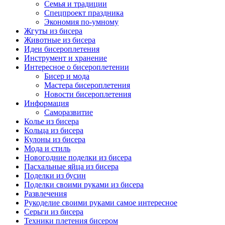
Семья и традиции
Спецпроект праздника
Экономия по-умному
Жгуты из бисера
Животные из бисера
Идеи бисероплетения
Инструмент и хранение
Интересное о бисероплетении
Бисер и мода
Мастера бисероплетения
Новости бисероплетения
Информация
Саморазвитие
Колье из бисера
Кольца из бисера
Кулоны из бисера
Мода и стиль
Новогодние поделки из бисера
Пасхальные яйца из бисера
Поделки из бусин
Поделки своими руками из бисера
Развлечения
Рукоделие своими руками самое интересное
Серьги из бисера
Техники плетения бисером