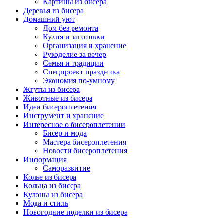
Картины из бисера
Деревья из бисера
Домашний уют
Дом без ремонта
Кухня и заготовки
Организация и хранение
Рукоделие за вечер
Семья и традиции
Спецпроект праздника
Экономия по-умному
Жгуты из бисера
Животные из бисера
Идеи бисероплетения
Инструмент и хранение
Интересное о бисероплетении
Бисер и мода
Мастера бисероплетения
Новости бисероплетения
Информация
Саморазвитие
Колье из бисера
Кольца из бисера
Кулоны из бисера
Мода и стиль
Новогодние поделки из бисера