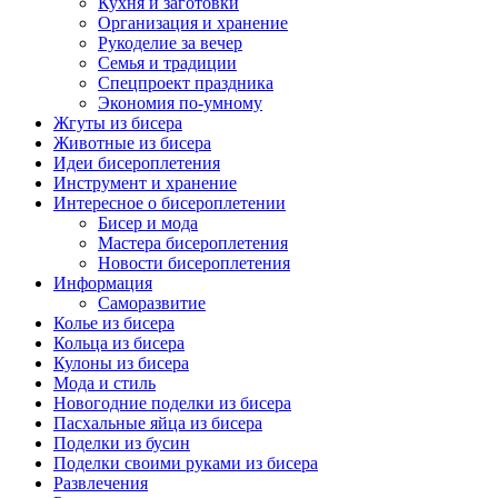
Кухня и заготовки
Организация и хранение
Рукоделие за вечер
Семья и традиции
Спецпроект праздника
Экономия по-умному
Жгуты из бисера
Животные из бисера
Идеи бисероплетения
Инструмент и хранение
Интересное о бисероплетении
Бисер и мода
Мастера бисероплетения
Новости бисероплетения
Информация
Саморазвитие
Колье из бисера
Кольца из бисера
Кулоны из бисера
Мода и стиль
Новогодние поделки из бисера
Пасхальные яйца из бисера
Поделки из бусин
Поделки своими руками из бисера
Развлечения