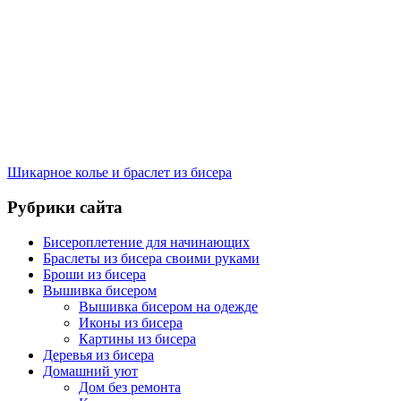
Шикарное колье и браслет из бисера
Рубрики сайта
Бисероплетение для начинающих
Браслеты из бисера своими руками
Броши из бисера
Вышивка бисером
Вышивка бисером на одежде
Иконы из бисера
Картины из бисера
Деревья из бисера
Домашний уют
Дом без ремонта