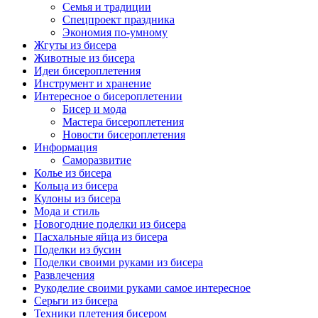
Семья и традиции
Спецпроект праздника
Экономия по-умному
Жгуты из бисера
Животные из бисера
Идеи бисероплетения
Инструмент и хранение
Интересное о бисероплетении
Бисер и мода
Мастера бисероплетения
Новости бисероплетения
Информация
Саморазвитие
Колье из бисера
Кольца из бисера
Кулоны из бисера
Мода и стиль
Новогодние поделки из бисера
Пасхальные яйца из бисера
Поделки из бусин
Поделки своими руками из бисера
Развлечения
Рукоделие своими руками самое интересное
Серьги из бисера
Техники плетения бисером