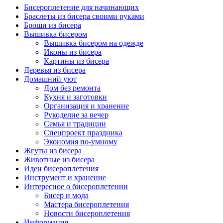
Бисероплетение для начинающих
Браслеты из бисера своими руками
Броши из бисера
Вышивка бисером
Вышивка бисером на одежде
Иконы из бисера
Картины из бисера
Деревья из бисера
Домашний уют
Дом без ремонта
Кухня и заготовки
Организация и хранение
Рукоделие за вечер
Семья и традиции
Спецпроект праздника
Экономия по-умному
Жгуты из бисера
Животные из бисера
Идеи бисероплетения
Инструмент и хранение
Интересное о бисероплетении
Бисер и мода
Мастера бисероплетения
Новости бисероплетения
Информация