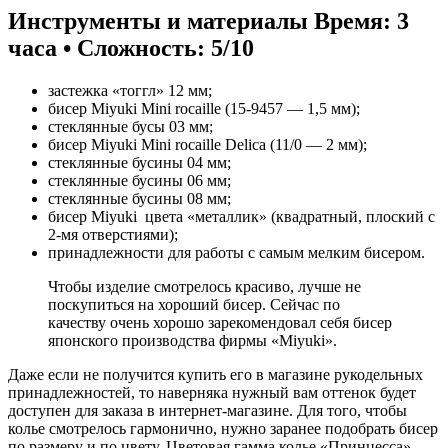
Инструменты и материалы
Время: 3
часа • Сложность: 5/10
застежка «тоггл» 12 мм;
бисер Miyuki Mini rocaille (15-9457 — 1,5 мм);
стеклянные бусы 03 мм;
бисер Miyuki Mini rocaille Delica (11/0 — 2 мм);
стеклянные бусины 04 мм;
стеклянные бусины 06 мм;
стеклянные бусины 08 мм;
бисер Miyuki цвета «металлик» (квадратный, плоский с
2-мя отверстиями);
принадлежности для работы с самым мелким бисером.
Чтобы изделие смотрелось красиво, лучше не
поскупиться на хороший бисер. Сейчас по
качеству очень хорошо зарекомендовал себя бисер
японского производства фирмы «Miyuki».
Даже если не получится купить его в магазине рукодельных
принадлежностей, то наверняка нужный вам оттенок будет
доступен для заказа в интернет-магазине. Для того, чтобы
колье смотрелось гармонично, нужно заранее подобрать бисер
по размеру и по цвету. Цветовая гамма колье «Принцесса» —