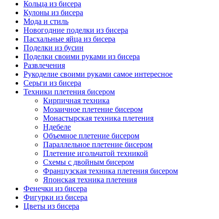
Кольца из бисера
Кулоны из бисера
Мода и стиль
Новогодние поделки из бисера
Пасхальные яйца из бисера
Поделки из бусин
Поделки своими руками из бисера
Развлечения
Рукоделие своими руками самое интересное
Серьги из бисера
Техники плетения бисером
Кирпичная техника
Мозаичное плетение бисером
Монастырская техника плетения
Ндебеле
Объемное плетение бисером
Параллельное плетение бисером
Плетение игольчатой техникой
Схемы с двойным бисером
Французская техника плетения бисером
Японская техника плетения
Фенечки из бисера
Фигурки из бисера
Цветы из бисера