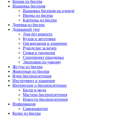
Броши из бисера
Вышивка бисером
Вышивка бисером на одежде
Иконы из бисера
Картины из бисера
Деревья из бисера
Домашний уют
Дом без ремонта
Кухня и заготовки
Организация и хранение
Рукоделие за вечер
Семья и традиции
Спецпроект праздника
Экономия по-умному
Жгуты из бисера
Животные из бисера
Идеи бисероплетения
Инструмент и хранение
Интересное о бисероплетении
Бисер и мода
Мастера бисероплетения
Новости бисероплетения
Информация
Саморазвитие
Колье из бисера